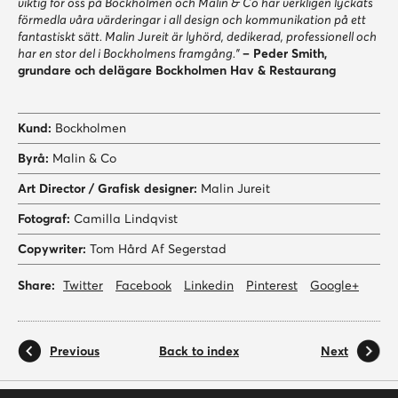
viktig för oss på Bockholmen och Malin & Co har verkligen lyckats
förmedla våra värderingar i all design och kommunikation på ett
fantastiskt sätt. Malin Jureit är lyhörd, dedikerad, professionell och
har en stor del i Bockholmens framgång.”
– Peder Smith,
grundare och delägare Bockholmen Hav & Restaurang
Kund:
Bockholmen
Byrå:
Malin & Co
Art Director / Grafisk designer:
Malin Jureit
Fotograf:
Camilla Lindqvist
Copywriter:
Tom Hård Af Segerstad
Share:
Twitter
Facebook
Linkedin
Pinterest
Google+
Previous
Back to index
Next